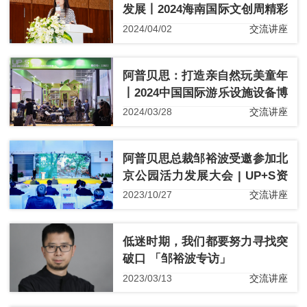
发展丨2024海南国际文创周精彩
盘点
2024/04/02
交流讲座
阿普贝思：打造亲自然玩美童年
丨2024中国国际游乐设施设备博
览会精彩盘点
2024/03/28
交流讲座
阿普贝思总裁邹裕波受邀参加北
京公园活力发展大会 | UP+S资
讯
2023/10/27
交流讲座
低迷时期，我们都要努力寻找突
破口 「邹裕波专访」
2023/03/13
交流讲座