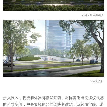
▲园区沿主街视角
▲云见入口
步入园区，视线和体验都豁然开朗。树阵营造出充满仪式感
的引导空间，中央如镜的水面倒映着建筑，沉勉而宁静。若