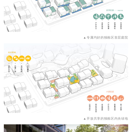
▲专属均好的独栋区首层庭院
▲开放共享的独栋区内央绿地