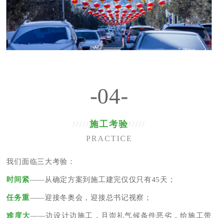
-04-
/////
施工考验
/////
PRACTICE
我们面临三大考验：
时间紧
——从确定方案到施工建完仅仅只有45天；
任务重
——迎接冬奥会，迎接总书记视察；
难度大
——边设计边施工，且崇礼气候条件恶劣，给施工带