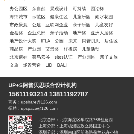
办公园区
亲自然
景观设计
可持续
园冶杯
海绵城市
示范区
健康住区
儿童乐园
雨水花园
市政景观
公建
互联网企业
亲子乐园
儿童友好
金盘奖
企业总部
亲子活动
地产奖
亚洲人居奖
地产设计大奖
IFLA
公园
未来
阿普贝思
居住区
商品房
产业园
艾景奖
样板房
儿童活动
北京遛娃
菜鸟云谷
sites认证
产业园区
亲子文旅
文旅
场景营造
LID
BALI
UP+S阿普贝思联合设计机构
15611193214 13811192787
商务：upshare@126.com
招聘：upspace@126.com
北京总部：北京海淀区学院路768创意园
上海分部：上海杨浦区政立路国正中心
深圳分部：深圳南山区前海路荷兰花卉小镇