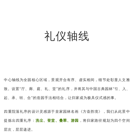
礼仪轴线
中心轴线为全园核心区域，景观开合有序、虚实相间，细节处彰显人文雅
致。设置“厅、廊、庭、礼、堂”的礼序，并将其与中国古典园林“引、入、
起、承、转、合”的造园手法相结合，让归家成为极具仪式感的事。
四重院落礼序的设计灵感源于皇家园林名画《方壶胜境》，我们从此景中
提炼出四重礼序：
洗尘、登堂、叠翠、游园
，将
归家路径规划为四个空间
层次，层层递进。