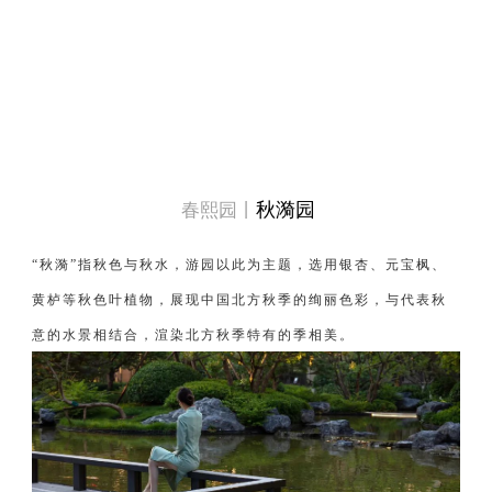
秋漪园
春熙园丨
“秋漪”指秋色与秋水，游园以此为主题，选用银杏、元宝枫、
黄栌等秋色叶植物，展现中国北方秋季的绚丽色彩，与代表秋
意的水景相结合，渲染北方秋季特有的季相美。