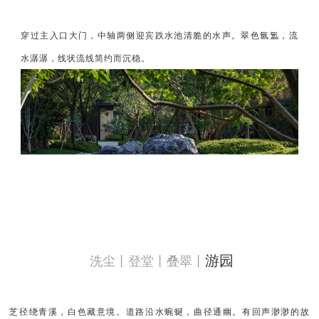
穿过主入口大门，
中轴两侧迎宾跌水池清脆的水声。翠色氤氲，流
水潺潺，线状流线简约而沉稳。
游园
洗尘丨登堂丨叠翠丨
芝径绕青溪，白色藏意境。道路沿水蜿蜒，曲径通幽。有回声渺渺的故