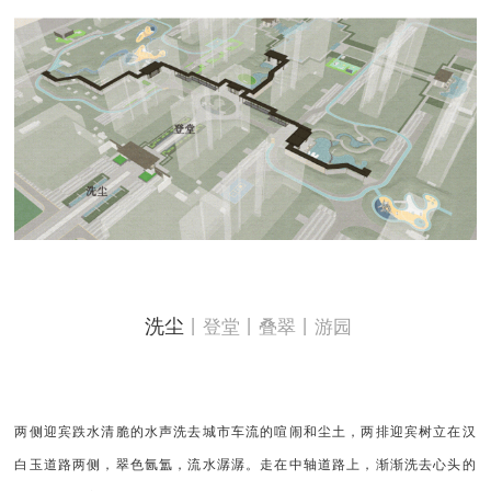
洗尘
丨登堂丨叠翠丨游园
两侧迎宾跌水清脆的水声洗去城市车流的喧闹和尘土，两排迎宾树立在汉
白玉道路两侧，翠色氤氲，流水潺潺。走在中轴道路上，渐渐洗去心头的