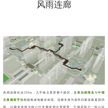
风雨连廊
风雨连廊长达200m，几乎南北贯穿整个园区，是
亲自然理念
与
中国
古典园林手法
相辅相成地极佳体现。连廊本身为居民归家道路遮阳挡
雨，以廊架游线为核心打造廊架周边景观带，引领居民们 “游山玩