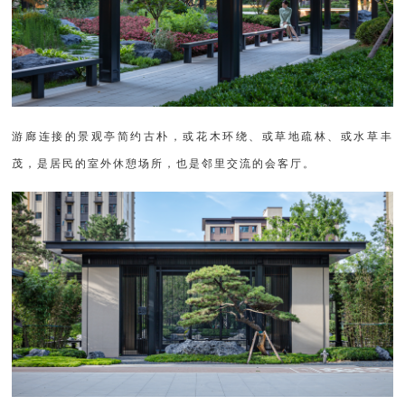
游廊连接的景观亭简约古朴，或花木环绕、或草地疏林、或水草丰
茂，是居民的室外休憩场所，也是邻里交流的会客厅。