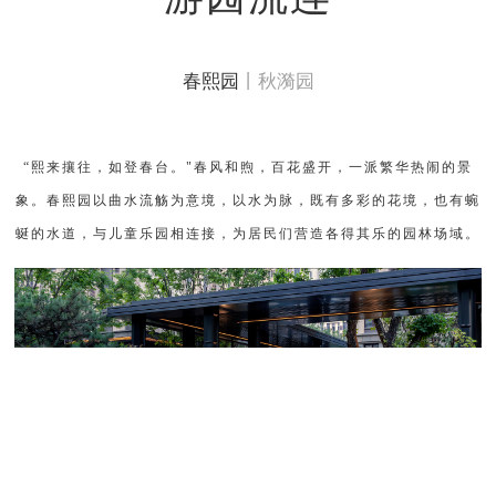
春熙园
丨秋漪园
“熙来攘往，如登春台。"春风和煦，百花盛开，一派繁华热闹的景
象。春熙园以曲水流觞为意境，以水为脉，既有多彩的花境，也有蜿
蜒的水道，与儿童乐园相连接，为居民们营造各得其乐的园林场域。