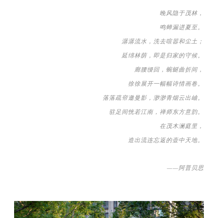
晚风隐于茂林，
鸣蝉漏进夏至。
潺潺流水，洗去喧嚣和尘土；
延绵林荫，即是归家的守候。
廊腰缦回，蜿蜒曲折间，
徐徐展开一幅幅诗情画卷。
落落疏帘邀曼影，渺渺青烟云出岫。
驻足间恍若江南，
禅师东方意韵。
在茂木澜庭里，
造出流连忘返的壶中天地。
——
阿普贝思