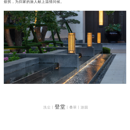
烦扰，为归家的旅人献上温情问候。
登堂
洗尘丨
丨叠翠丨游园