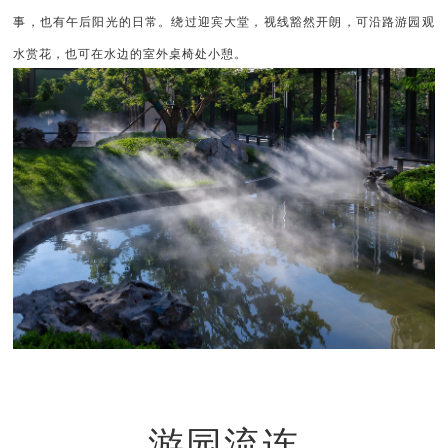
事，也有午后阳光的日常。绕过迎宾大堂，视线豁然开朗，可沿路游园观
水赏花，也可在水边的室外桌椅处小憩
。
游园流连